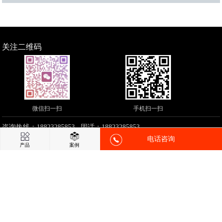
关注二维码
微信扫一扫
手机扫一扫
咨询热线：18823285853 固话：18823285853
电话咨询
邮箱：18823285853@163.com 网址：
http://www.riaol.com
产品
案例
地址：佛山市南海区大沥镇太平南工业园太兴路13号
铸造,精密铸钢,精
密铸造,精密铸件,铸铝件铜件
CopyRight © 2018-现在
http://www.riaol.com
All Rights Reserved. 佛山市
南海丰造机械设备
友情链接