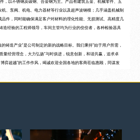
件，以不锈钢及碳钢、合金钢为主。产品有建筑五金、机械零件、五
农机、泵阀、机电、电力器材等行业以及超声波钢模；几乎涵盖机械制
成品件，同时能确保满足客户对材料的理化性能、无损测试、高精度几
年铸造经验的工程师领导，车间主管均为行业的佼佼者，各种检验器具
的铸造产业"是公司制定的新的战略目标。我们秉持"始于用户所需，
质量经营理念，大力弘扬"与时俱进，锐意创新，和谐共赢，追求卓
，博弈超越”的工作作风，竭诚欢迎全国各地的客商莅临惠顾，同谋发
素钢、不锈钢与后、序抛光机械、加工。