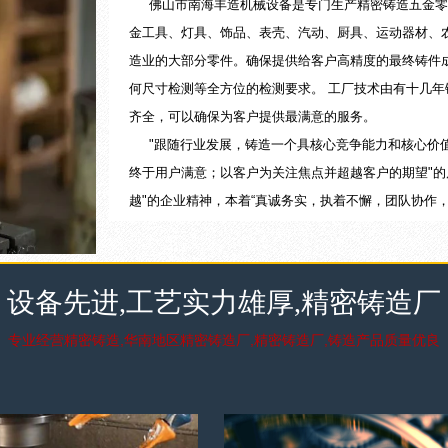
佛山市南海丰造机械设备是专门生产精密铸造五金零
金工具、灯具、饰品、表壳、汽动、厨具、运动器材、
造业的大部分零件。确保提供给客户高精度的最终铸件
何尺寸检测等全方位的检测要求。 工厂技术由有十几
齐全，可以确保为客户提供最满意的服务。
"跟随行业发展，铸造一个具核心竞争能力和核心价值
终于用户满意；以客户为关注焦点并超越客户的期望"的
越"的企业精神，本着“真诚务实，执着不懈，团队协作
展，共铸辉煌。
经营范围：精密铸钢，精密铸造，精密铸件，精铸碳
更多详细+
设备先进,工艺实力雄厚,精密铸造厂
专业经营精密铸造,华南地区精密铸造厂,精密铸造厂,铸造产品质量优良