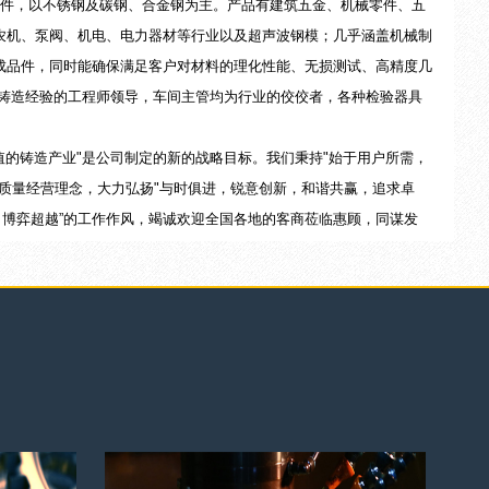
件，以不锈钢及碳钢、合金钢为主。产品有建筑五金、机械零件、五
农机、泵阀、机电、电力器材等行业以及超声波钢模；几乎涵盖机械制
成品件，同时能确保满足客户对材料的理化性能、无损测试、高精度几
年铸造经验的工程师领导，车间主管均为行业的佼佼者，各种检验器具
的铸造产业"是公司制定的新的战略目标。我们秉持"始于用户所需，
质量经营理念，大力弘扬"与时俱进，锐意创新，和谐共赢，追求卓
，博弈超越”的工作作风，竭诚欢迎全国各地的客商莅临惠顾，同谋发
素钢、不锈钢与后、序抛光机械、加工。