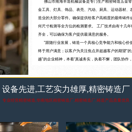
佛山市南海丰造机械设备是专门生产精密铸造五金零
金工具、灯具、饰品、表壳、汽动、厨具、运动器材、
造业的大部分零件。确保提供给客户高精度的最终铸件
何尺寸检测等全方位的检测要求。 工厂技术由有十几
齐全，可以确保为客户提供最满意的服务。
"跟随行业发展，铸造一个具核心竞争能力和核心价值
终于用户满意；以客户为关注焦点并超越客户的期望"的
越"的企业精神，本着“真诚务实，执着不懈，团队协作
展，共铸辉煌。
经营范围：精密铸钢，精密铸造，精密铸件，精铸碳
更多详细+
设备先进,工艺实力雄厚,精密铸造厂
专业经营精密铸造,华南地区精密铸造厂,精密铸造厂,铸造产品质量优良