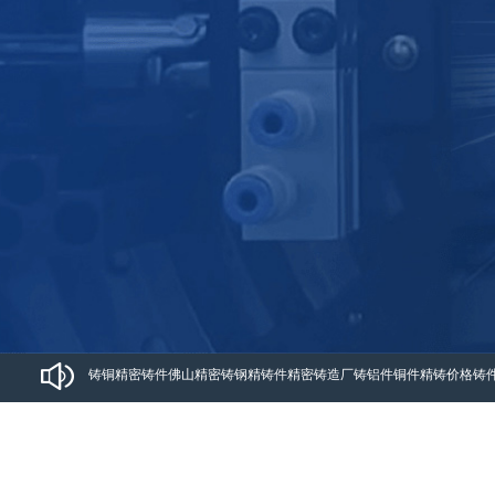
铸铜
精密铸件
佛山精密铸钢
精铸件
精密铸造厂
铸铝件铜件
精铸价格
铸